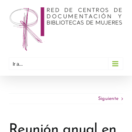
Saltar
al
contenido
Ir a...
Siguiente
Reunión anual en