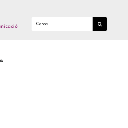
Buscar:
nicació
s: